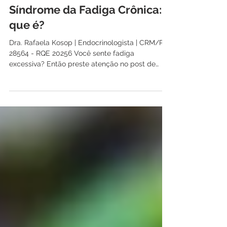
2 de fev. de 2023
1 min de leitura
Síndrome da Fadiga Crônica: o
que é?
Dra. Rafaela Kosop | Endocrinologista | CRM/PR
28564 - RQE 20256 Você sente fadiga
excessiva? Então preste atenção no post de
hoje, pois...