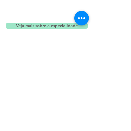
Veja mais sobre a especialidade
KOSOP CLÍNICA MÉDICA
Segunda a sexta
8h às 18h
CONTATOS E AGENDAMENTO