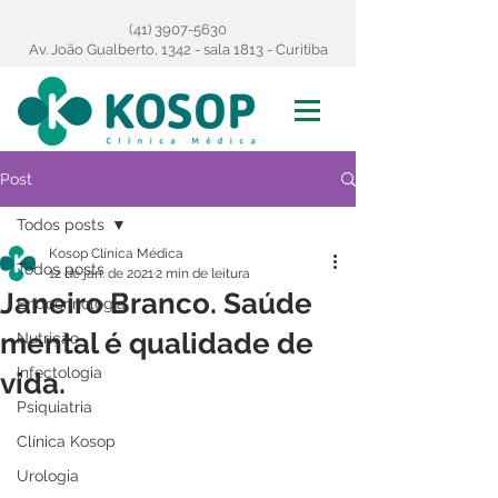
(41) 3907-5630
Av. João Gualberto, 1342 - sala 1813 - Curitiba
Post
Todos posts
Kosop Clínica Médica
Todos posts
12 de jan. de 2021
2 min de leitura
Janeiro Branco. Saúde
Endocrinologia
mental é qualidade de
Nutrição
Infectologia
vida.
Psiquiatria
Clínica Kosop
Urologia