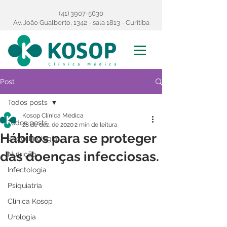
(41) 3907-5630
Av. João Gualberto, 1342 - sala 1813 - Curitiba
Post
Todos posts
Kosop Clínica Médica
Todos posts
28 de dez. de 2020
2 min de leitura
Hábitos para se proteger
Endocrinologia
das doenças infecciosas.
Nutrição
Infectologia
Psiquiatria
Clínica Kosop
Urologia