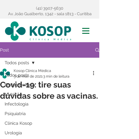
(41) 3907-5630
Av. João Gualberto, 1342 - sala 1813 - Curitiba
Post
Todos posts
Kosop Clínica Médica
Todos posts
3 de mai. de 2021
3 min de leitura
Covid-19: tire suas
Endocrinologia
dúvidas sobre as vacinas.
Nutrição
Infectologia
Psiquiatria
Clínica Kosop
Urologia