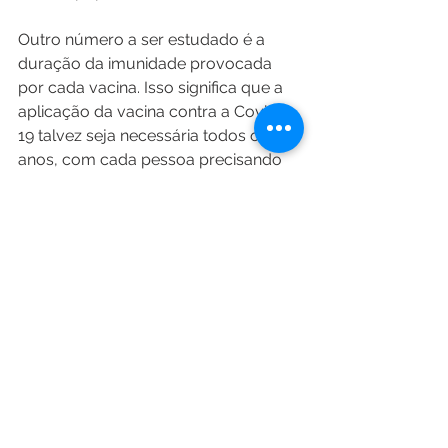
Outro número a ser estudado é a 
duração da imunidade provocada 
por cada vacina. Isso significa que a 
aplicação da vacina contra a Covid-
19 talvez seja necessária todos os 
anos, com cada pessoa precisando 
de uma dose anual, como já 
acontece com a H1N1, por exemplo.
Caso você tenha alguma dúvida 
adicional, marque uma consulta com 
o nosso especialista no assunto, o 
infectologista 
Dr. Ricardo Kosop
, 
pelos telefones (41) 99111-6472 ou (41) 
3022-6472.
Infectologia