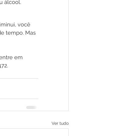
 álcool. 
iminui, você 
de tempo. Mas 
entre em 
472.
Ver tudo