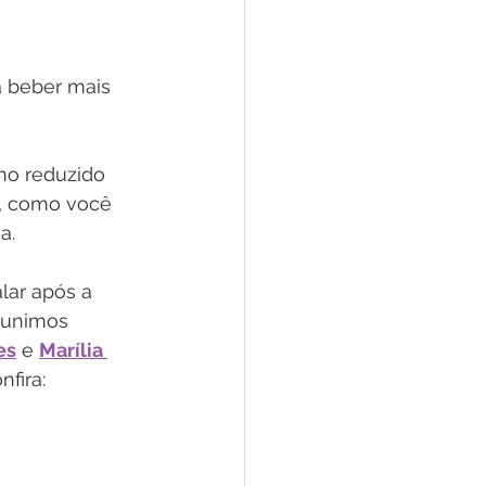
a beber mais 
ho reduzido 
a, como você 
a. 
lar após a 
reunimos 
es
 e 
Marília 
nfira: