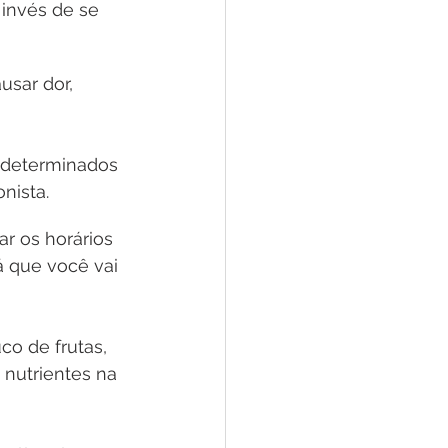
invés de se 
sar dor, 
 determinados 
nista.
r os horários 
á que você vai 
o de frutas, 
 nutrientes na 