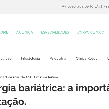
Av. João Gualberto, 1342 - sa
HOME
A CLÍNICA
ESPECIALIDADES
CORPO CLÍNICO
utrição
Infectologia
Psiquiatria
Clínica Kosop
U
ica
7 de mai. de 2021
2 min de leitura
rgia bariátrica: a import
tação.