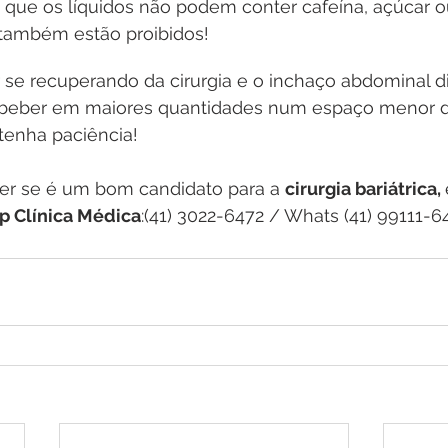
que os líquidos não podem conter cafeína, açúcar ou
também estão proibidos!
 se recuperando da cirurgia e o inchaço abdominal d
 beber em maiores quantidades num espaço menor 
tenha paciência!
er se é um bom candidato para a 
cirurgia bariátrica, 
p Clínica Médica
:(41) 3022-6472 / Whats (41) 99111-6