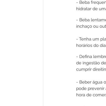
- Beba frequen
hidratar de um
- Beba lentame
inchaço ou outr
- Tenha um pla
horários do di
- Defina lembr
de ingestão de
cumprir direiti
- Beber água o
pode prevenir 
hora de comer.