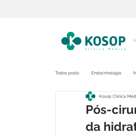
Todos posts
Endocrinologia
N
Kosop Clínica Méd
Pós-ciru
da hidra