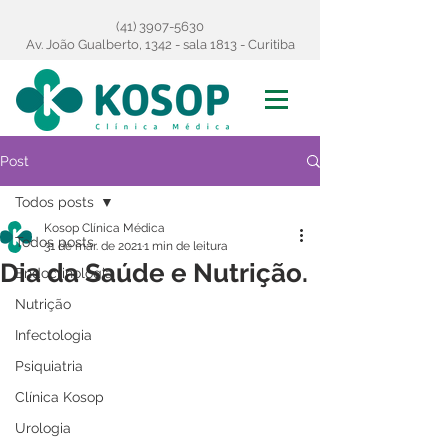
(41) 3907-5630
Av. João Gualberto, 1342 - sala 1813 - Curitiba
Post
Todos posts
Kosop Clínica Médica
Todos posts
31 de mar. de 2021
1 min de leitura
Dia da Saúde e Nutrição.
Endocrinologia
Nutrição
Infectologia
Psiquiatria
Clínica Kosop
Urologia