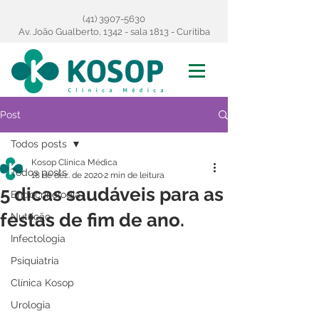
(41) 3907-5630
Av. João Gualberto, 1342 - sala 1813 - Curitiba
Post
Todos posts
Kosop Clínica Médica
Todos posts
18 de dez. de 2020
2 min de leitura
5 dicas saudáveis para as
Endocrinologia
festas de fim de ano.
Nutrição
Infectologia
Psiquiatria
Clínica Kosop
Urologia