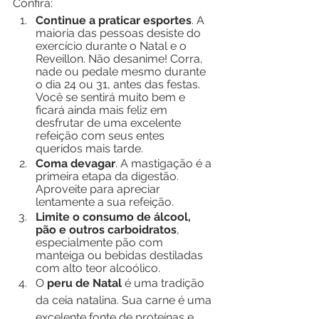
Confira:
Continue a praticar esportes
. A 
maioria das pessoas desiste do 
exercício durante o Natal e o 
Reveillon. Não desanime! Corra, 
nade ou pedale mesmo durante 
o dia 24 ou 31, antes das festas. 
Você se sentirá muito bem e 
ficará ainda mais feliz em 
desfrutar de uma excelente 
refeição com seus entes 
queridos mais tarde.
Coma devagar
. A mastigação é a 
primeira etapa da digestão. 
Aproveite para apreciar 
lentamente a sua refeição. 
Limite o consumo de álcool, 
pão e outros carboidratos
, 
especialmente pão com 
manteiga ou bebidas destiladas 
com alto teor alcoólico.
O 
peru de Natal
 é uma tradição 
da ceia natalina. Sua carne é uma 
excelente fonte de proteínas e 