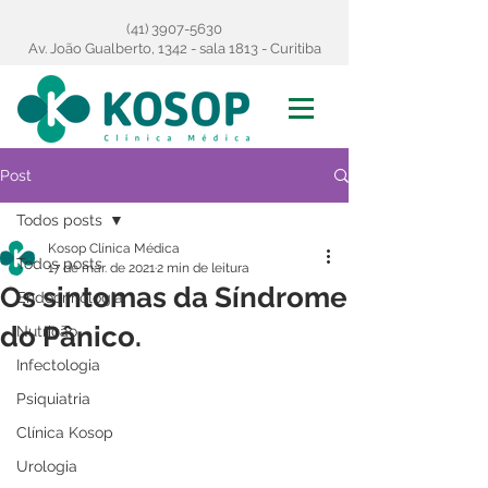
(41) 3907-5630
Av. João Gualberto, 1342 - sala 1813 - Curitiba
Post
Todos posts
Kosop Clínica Médica
Todos posts
17 de mar. de 2021
2 min de leitura
Os sintomas da Síndrome
Endocrinologia
do Pânico.
Nutrição
Infectologia
Psiquiatria
Clínica Kosop
Urologia