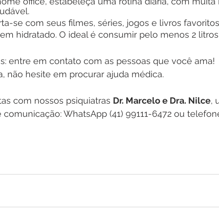
ome office, estabeleça uma rotina diária, com muita 
udável.
irta-se com seus filmes, séries, jogos e livros favoritos
m hidratado. O ideal é consumir pelo menos 2 litros
s: entre em contato com as pessoas que você ama!
a, não hesite em procurar ajuda médica.
tas com nossos psiquiatras 
Dr. Marcelo e Dra. Nilce
, 
e comunicação: WhatsApp (41) 99111-6472 ou telefone