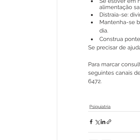
Se estiver em h
alimentação sa
Distraia-se: div
Mantenha-se be
dia.
Construa ponte
Se precisar de ajud
Para marcar consul
seguintes canais d
6472.
Psiquiatria