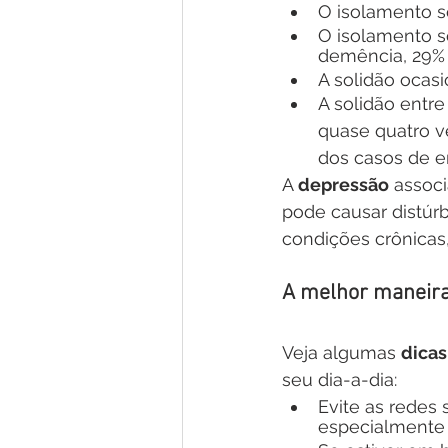
O isolamento s
O isolamento s
demência, 29% 
A solidão ocasi
A solidão entre
quase quatro v
dos casos de e
A 
depressão
 assoc
pode causar distúrb
condições crônicas,
A melhor maneira 
Veja algumas 
dicas
seu dia-a-dia:
Evite as redes 
especialmente 