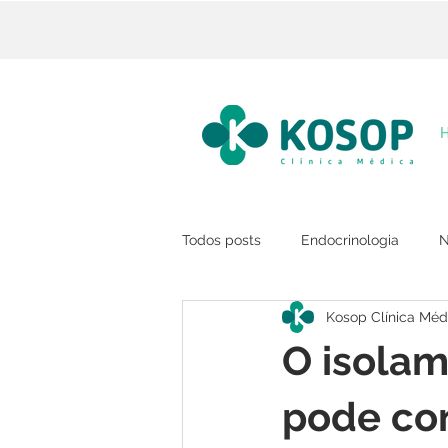
Todos posts
Endocrinologia
N
Kosop Clínica Méd
O isolam
pode co