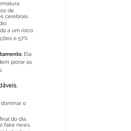
ematura.
os de 
s cerebrais.
io.
da a um risco 
ações e 57% 
ratamento
. Ela 
dem piorar as 
s.
dáveis.
 dominar o 
nal do dia, 
e fake news.