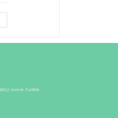
rome da Fadiga
ica: o que é?
1813 | Juvevê, Curitiba