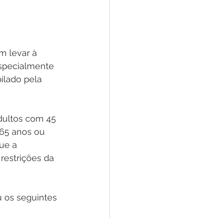
 levar à 
especialmente 
ilado pela 
dultos com 45 
65 anos ou 
ue a 
estrições da 
 os seguintes 