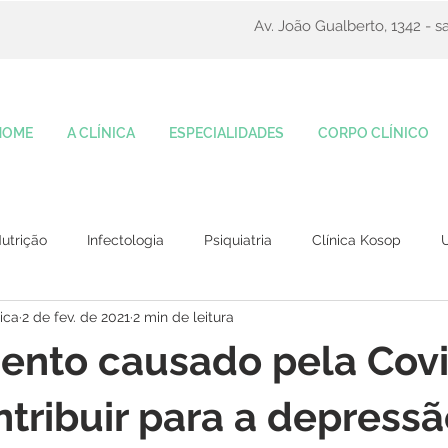
Av. João Gualberto, 1342 - sa
HOME
A CLÍNICA
ESPECIALIDADES
CORPO CLÍNICO
utrição
Infectologia
Psiquiatria
Clínica Kosop
U
ica
2 de fev. de 2021
2 min de leitura
ento causado pela Cov
ntribuir para a depres