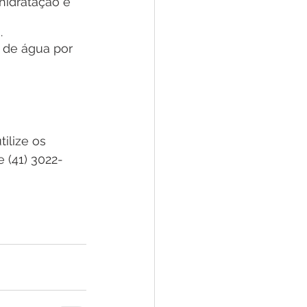
hidratação e 
.
 de água por 
utilize os 
 (41) 3022-