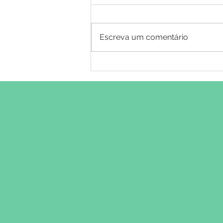
Escreva um comentário
Saúde masculina: a
importância dos cuidados
preventivos