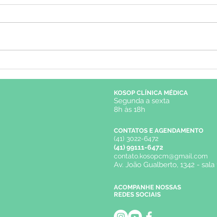
Você tem dificuldade para
Sínd
se concentrar e manter o
Crôn
foco? Talvez você tenha
KOSOP CLÍNICA MÉDICA
TDAH!
Segunda a sexta
8h às 18h
CONTATOS E AGENDAMENTO
(41) 3022-6472
(41) 99111-6472
contato.kosopcm@gmail.com
Av. João Gualberto, 1342 - sala 
ACOMPANHE NOSSAS
REDES SOCIAIS