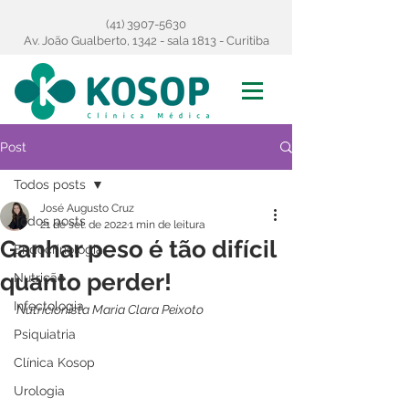
(41) 3907-5630
Av. João Gualberto, 1342 - sala 1813 - Curitiba
Post
Todos posts
José Augusto Cruz
Todos posts
21 de set. de 2022
1 min de leitura
Ganhar peso é tão difícil
Endocrinologia
quanto perder!
Nutrição
Infectologia
Nutricionista Maria Clara Peixoto
Psiquiatria
Clínica Kosop
Urologia