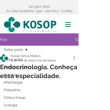
(41) 3907-5630
Av. João Gualberto, 1342 - sala 1813 - Curitiba
Post
Todos posts
Kosop Clínica Médica
Todos posts
11 de nov. de 2020
2 min de leitura
Endocrinologia. Conheça
Endocrinologia
essa especialidade.
Nutrição
Infectologia
Psiquiatria
Clínica Kosop
Urologia