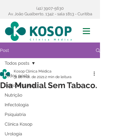
(41) 3907-5630
Av. João Gualberto, 1342 - sala 1813 - Curitiba
Post
Todos posts
Kosop Clínica Médica
Todos posts
31 de mai. de 2021
2 min de leitura
Dia Mundial Sem Tabaco.
Endocrinologia
Nutrição
Infectologia
Psiquiatria
Clínica Kosop
Urologia