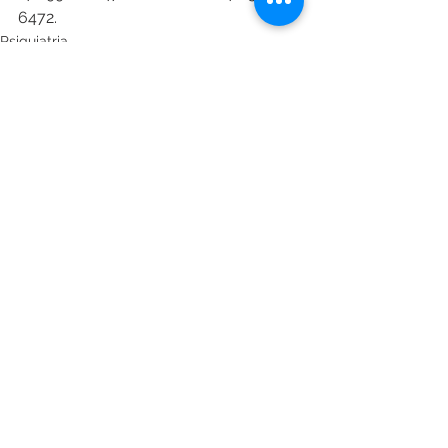
6472.
Psiquiatria
Ver tudo
Posts recentes