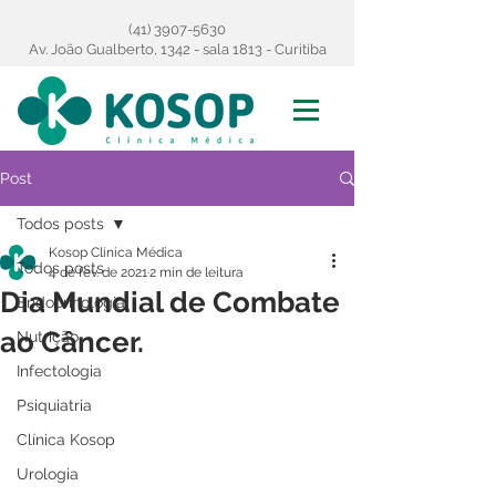
(41) 3907-5630
Av. João Gualberto, 1342 - sala 1813 - Curitiba
Post
Todos posts
Kosop Clínica Médica
Todos posts
4 de fev. de 2021
2 min de leitura
Dia Mundial de Combate
Endocrinologia
ao Câncer.
Nutrição
Infectologia
Psiquiatria
Clínica Kosop
Urologia