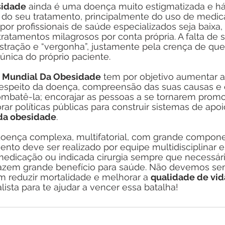
sidade
 ainda é uma doença muito estigmatizada e há
 do seu tratamento, principalmente do uso de medica
or profissionais de saúde especializados seja baixa,
ratamentos milagrosos por conta própria. A falta de 
ustração e “vergonha”, justamente pela crença de que
única do próprio paciente.
a Mundial Da Obesidade
 tem por objetivo aumentar a
respeito da doença, compreensão das suas causas e 
ombatê-la; encorajar as pessoas a se tornarem promo
ar políticas públicas para construir sistemas de apo
da obesidade
.
oença complexa, multifatorial, com grande compone
ento deve ser realizado por equipe multidisciplinar e
medicação ou indicada cirurgia sempre que necessári
razem grande benefício para saúde. Não devemos se
im reduzir mortalidade e melhorar a 
qualidade de vid
ista para te ajudar a vencer essa batalha!