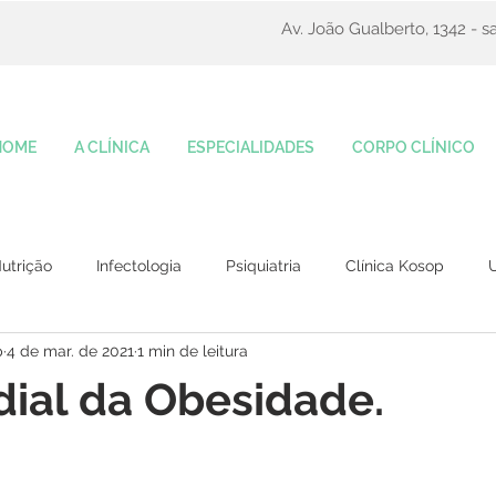
Av. João Gualberto, 1342 - sa
HOME
A CLÍNICA
ESPECIALIDADES
CORPO CLÍNICO
utrição
Infectologia
Psiquiatria
Clínica Kosop
U
p
4 de mar. de 2021
1 min de leitura
ial da Obesidade.