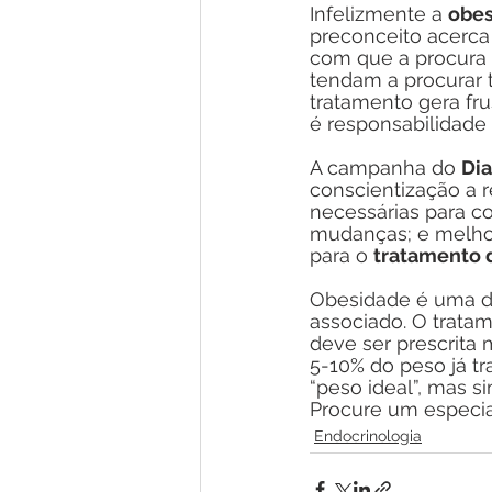
Infelizmente a 
obe
preconceito acerca
com que a procura p
tendam a procurar t
tratamento gera fr
é responsabilidade 
A campanha do 
Di
conscientização a 
necessárias para c
mudanças; e melhor
para o 
tratamento 
Obesidade é uma d
associado. O tratam
deve ser prescrita 
5-10% do peso já t
“peso ideal”, mas s
Procure um especial
Endocrinologia