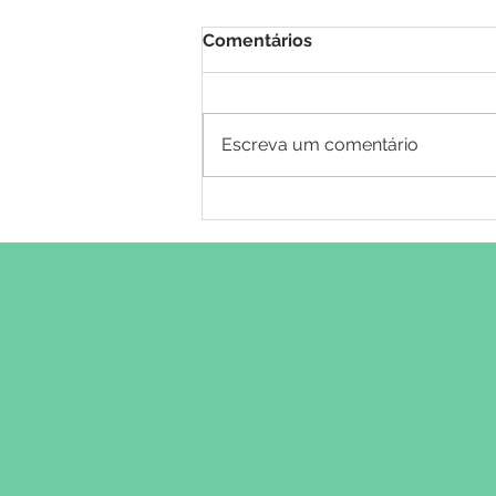
Comentários
Escreva um comentário
Saúde masculina: a
importância dos cuidados
preventivos