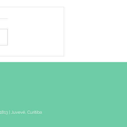
rome da Fadiga
ica: o que é?
1813 | Juvevê, Curitiba