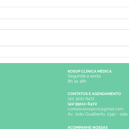
Suplementação ou não?
Sínd
Tudo sobre suplementos na
Crôn
menopausa
KOSOP CLÍNICA MÉDICA
Segunda a sexta
8h às 18h
CONTATOS E AGENDAMENTO
(41) 3022-6472
(41) 99111-6472
contato.kosopcm@gmail.com
Av. João Gualberto, 1342 - sala 
ACOMPANHE NOSSAS