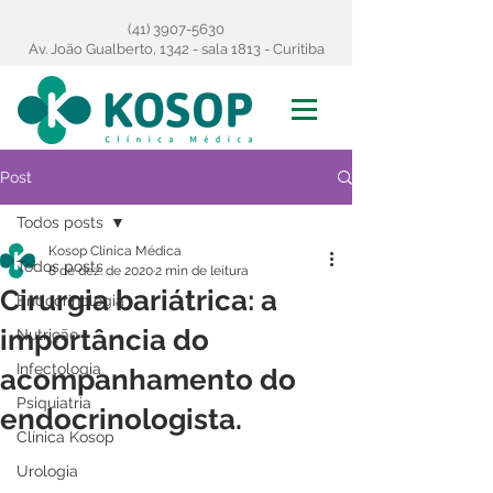
(41) 3907-5630
Av. João Gualberto, 1342 - sala 1813 - Curitiba
Post
Todos posts
Kosop Clínica Médica
Todos posts
8 de dez. de 2020
2 min de leitura
Cirurgia bariátrica: a
Endocrinologia
importância do
Nutrição
Infectologia
acompanhamento do
Psiquiatria
endocrinologista.
Clínica Kosop
Urologia