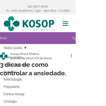
(41) 3907-5630
Av. João Gualberto, 1342 - sala 1813 - Curitiba
Post
Todos posts
Kosop Clínica Médica
Todos posts
3 de abr. de 2021
2 min de leitura
3 dicas de como
Endocrinologia
controlar a ansiedade.
Nutrição
Infectologia
Psiquiatria
Clínica Kosop
Urologia