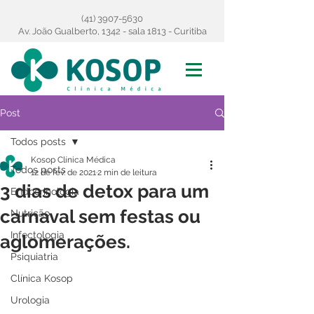
(41) 3907-5630
Av. João Gualberto, 1342 - sala 1813 - Curitiba
Post
Todos posts
Kosop Clínica Médica
Todos posts
12 de fev. de 2021
2 min de leitura
3 dias de detox para um
Endocrinologia
carnaval sem festas ou
Nutrição
Infectologia
aglomerações.
Psiquiatria
Clínica Kosop
Urologia